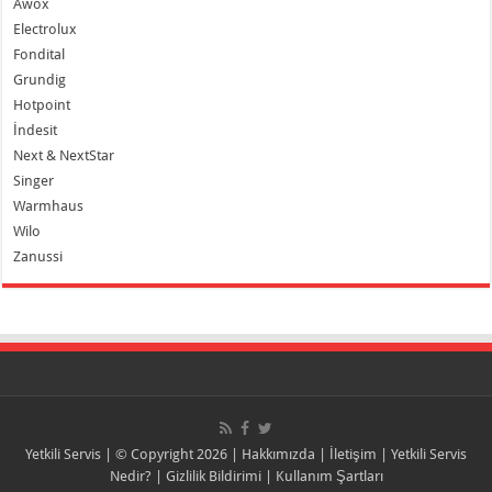
Awox
Electrolux
Fondital
Grundig
Hotpoint
İndesit
Next & NextStar
Singer
Warmhaus
Wilo
Zanussi
Yetkili Servis
| © Copyright 2026 |
Hakkımızda
|
İletişim
|
Yetkili Servis
Nedir?
|
Gizlilik Bildirimi
|
Kullanım Şartları