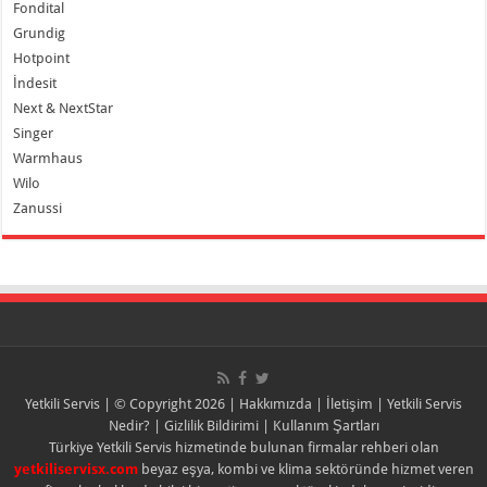
Fondital
Grundig
Hotpoint
İndesit
Next & NextStar
Singer
Warmhaus
Wilo
Zanussi
Yetkili Servis
| © Copyright 2026 |
Hakkımızda
|
İletişim
|
Yetkili Servis
Nedir?
|
Gizlilik Bildirimi
|
Kullanım Şartları
Türkiye Yetkili Servis hizmetinde bulunan firmalar rehberi olan
yetkiliservisx.com
beyaz eşya, kombi ve klima sektöründe hizmet veren