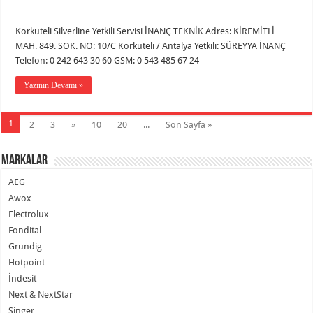
Korkuteli Silverline Yetkili Servisi İNANÇ TEKNİK Adres: KİREMİTLİ
MAH. 849. SOK. NO: 10/C Korkuteli / Antalya Yetkili: SÜREYYA İNANÇ
Telefon: 0 242 643 30 60 GSM: 0 543 485 67 24
Yazının Devamı »
1
2
3
»
10
20
...
Son Sayfa »
Markalar
AEG
Awox
Electrolux
Fondital
Grundig
Hotpoint
İndesit
Next & NextStar
Singer