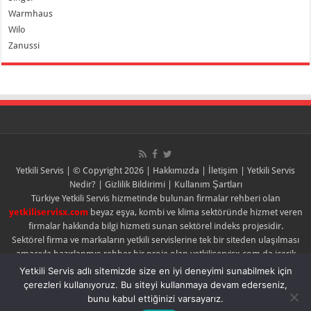
Warmhaus
Wilo
Zanussi
Yetkili Servis
| © Copyright 2026 |
Hakkımızda
|
İletişim
|
Yetkili Servis
Nedir?
|
Gizlilik Bildirimi
|
Kullanım Şartları
Türkiye Yetkili Servis hizmetinde bulunan firmalar rehberi olan
yetkiliservisx.com
beyaz eşya, kombi ve klima sektöründe hizmet veren
firmalar hakkında bilgi hizmeti sunan sektörel indeks projesidir.
Sektörel firma ve markaların yetkili servislerine tek bir siteden ulaşılması
amacıyla hazırlanmış rehber bir proje olan yetkiliservisx.com da içerik
ücretsizdir.
Yetkili Servis adlı sitemizde size en iyi deneyimi sunabilmek için
İçerikteki bilgilerin güncelliği ve doğruluğundan yetkiliservisx.com sorumlu
çerezleri kullanıyoruz. Bu siteyi kullanmaya devam ederseniz,
tutulamaz. Yetkiliservisx.com sadece yayıncıdır.
bunu kabul ettiğinizi varsayarız.
Yayınlanan içerik ile ilgili şikayette bulunulması halinde yayın kaldırılabilir ya