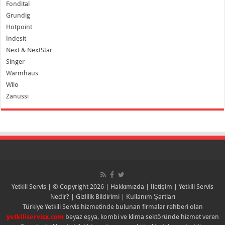
Fondital
Grundig
Hotpoint
İndesit
Next & NextStar
Singer
Warmhaus
Wilo
Zanussi
Yetkili Servis
| © Copyright 2026 |
Hakkımızda
|
İletişim
|
Yetkili Servis
Nedir?
|
Gizlilik Bildirimi
|
Kullanım Şartları
Türkiye Yetkili Servis hizmetinde bulunan firmalar rehberi olan
yetkiliservisx.com
beyaz eşya, kombi ve klima sektöründe hizmet veren