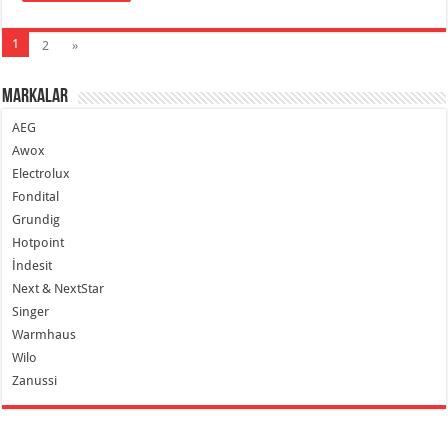
1
2
»
Markalar
AEG
Awox
Electrolux
Fondital
Grundig
Hotpoint
İndesit
Next & NextStar
Singer
Warmhaus
Wilo
Zanussi