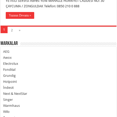
YETKİLİ SERVİSİ Adres: YENİ MAHALLE HÜRRİYET CADDESİ NO: 30
ÇAYCUMA / ZONGULDAK Telefon: 0850 210 0 888
Yazının Devamı »
1
2
»
Markalar
AEG
Awox
Electrolux
Fondital
Grundig
Hotpoint
İndesit
Next & NextStar
Singer
Warmhaus
Wilo