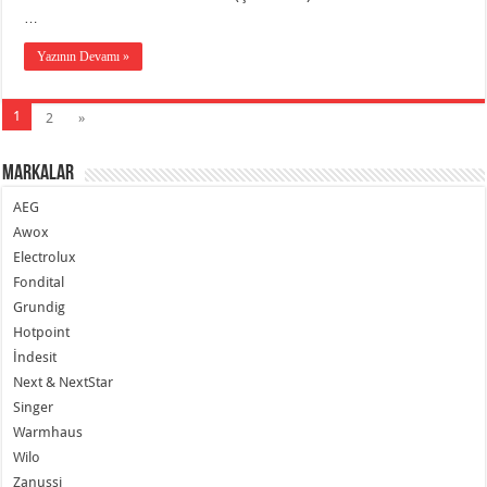
…
Yazının Devamı »
1
2
»
Markalar
AEG
Awox
Electrolux
Fondital
Grundig
Hotpoint
İndesit
Next & NextStar
Singer
Warmhaus
Wilo
Zanussi