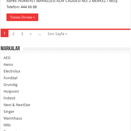
Adres: HÜRRİYET MAHALLESİ ALAY CADDESİ NO: 2 MERKEZ / MUŞ
Telefon: 444 66 88
Yazının Devamı »
1
2
3
»
...
Son Sayfa »
Markalar
AEG
Awox
Electrolux
Fondital
Grundig
Hotpoint
İndesit
Next & NextStar
Singer
Warmhaus
Wilo