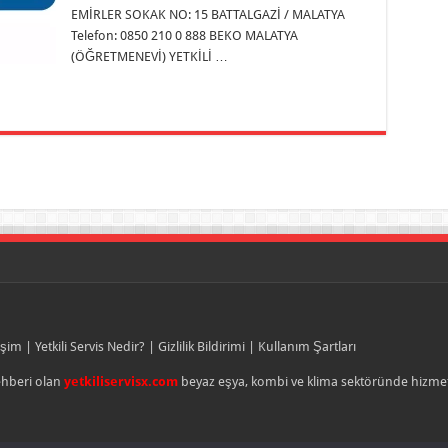
EMİRLER SOKAK NO: 15 BATTALGAZİ / MALATYA
Telefon: 0850 210 0 888 BEKO MALATYA
(ÖĞRETMENEVİ) YETKİLİ …
işim
|
Yetkili Servis Nedir?
|
Gizlilik Bildirimi
|
Kullanım Şartları
rehberi olan
yetkiliservisx.com
beyaz eşya, kombi ve klima sektöründe hizmet 