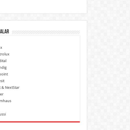
alar
x
trolux
ital
ndig
point
sit
 & NextStar
er
mhaus
ussi