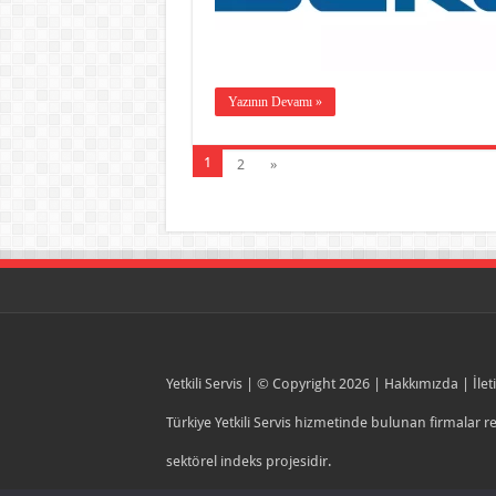
Yazının Devamı »
1
2
»
Yetkili Servis
| © Copyright 2026 |
Hakkımızda
|
İlet
Türkiye Yetkili Servis hizmetinde bulunan firmalar 
sektörel indeks projesidir.