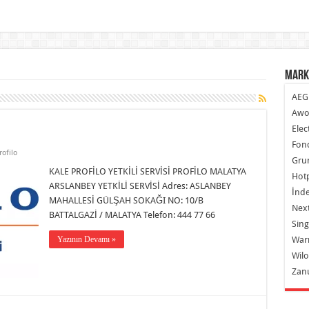
Mark
AEG
Awo
Elec
Fond
rofilo
Gru
KALE PROFİLO YETKİLİ SERVİSİ PROFİLO MALATYA
Hot
ARSLANBEY YETKİLİ SERVİSİ Adres: ASLANBEY
İnde
MAHALLESİ GÜLŞAH SOKAĞI NO: 10/B
Next
BATTALGAZİ / MALATYA Telefon: 444 77 66
Sing
Yazının Devamı »
War
Wilo
Zan