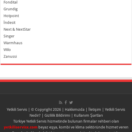
Fondital
Grundig
Hotpoint
İndesit
Next & NextStar
Singer
Warmhaus
Wilo
Zanussi
Yetkili Servis
| © Copyright 2026 |
Hakkımızda
|
İletişim
|
Yetkili Servis
Nedir?
|
Gizlilik Bildirimi
|
Kullanım Şartları
Türkiye Yetkili Servis hizmetinde bulunan firmalar rehberi olan
yetkiliservisx.com
beyaz eşya, kombi ve klima sektöründe hizmet veren