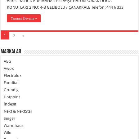
Adres: YAZICIZADE MAHALLESİ AYŞE HATUN SOKAK DOĞA
KONUTLARI 2 NO: 4-B GELİBOLU / ÇANAKKALE Telefon: 444 6 333
Yazının Devamı »
1
2
»
Markalar
AEG
Awox
Electrolux
Fondital
Grundig
Hotpoint
İndesit
Next & NextStar
Singer
Warmhaus
Wilo