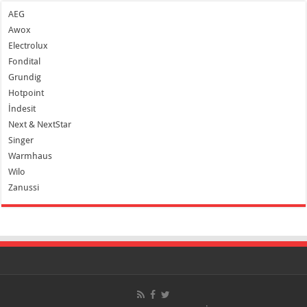
AEG
Awox
Electrolux
Fondital
Grundig
Hotpoint
İndesit
Next & NextStar
Singer
Warmhaus
Wilo
Zanussi