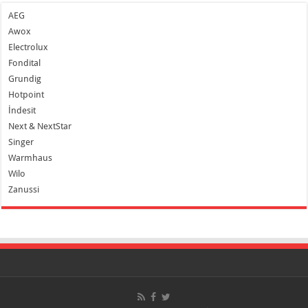
AEG
Awox
Electrolux
Fondital
Grundig
Hotpoint
İndesit
Next & NextStar
Singer
Warmhaus
Wilo
Zanussi