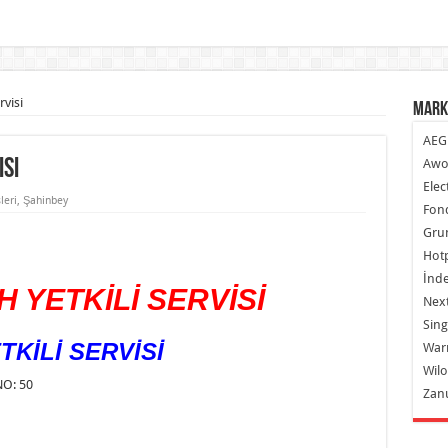
visi
Mark
AEG
isi
Awo
Elec
leri
,
Şahinbey
Fond
Gru
Hot
İnde
 YETKİLİ SERVİSİ
Next
Sing
KİLİ SERVİSİ
War
Wilo
O: 50
Zan