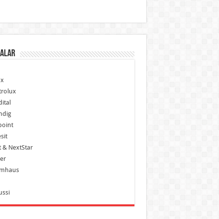
alar
x
trolux
ital
ndig
point
sit
 & NextStar
er
mhaus
ussi