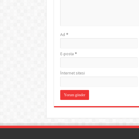
Ad
*
E-posta
*
İnternet sitesi