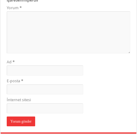
işaretlenmişlerdir
Yorum
*
Ad
*
E-posta
*
İnternet sitesi