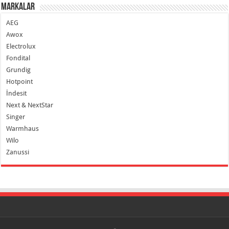
Markalar
AEG
Awox
Electrolux
Fondital
Grundig
Hotpoint
İndesit
Next & NextStar
Singer
Warmhaus
Wilo
Zanussi