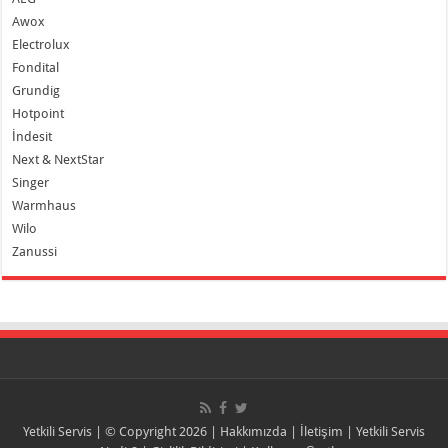
Awox
Electrolux
Fondital
Grundig
Hotpoint
İndesit
Next & NextStar
Singer
Warmhaus
Wilo
Zanussi
Yetkili Servis
| © Copyright 2026 |
Hakkımızda
|
İletişim
|
Yetkili Servis