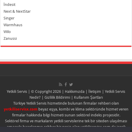
İndesit
Next & NextStar
Singer
Warmhaus
Wilo
Zanussi
Yetkili Servis
| © Copyright 2026 |
Hakkımızda
|
İletişim
|
Yetkili Servis
Nedir?
|
Gizlilik Bildirimi
|
Kullanım Şartları
Türkiye Yetkili Servis hizmetinde bulunan firmalar rehberi olan
yetkiliservisx.com
beyaz eşya, kombi ve klima sektöründe hizmet veren
firmalar hakkında bilgi hizmeti sunan sektörel indeks projesidir.
Sektörel firma ve markaların yetkili servislerine tek bir siteden ulaşılması
amacıyla hazırlanmış rehber bir proje olan yetkiliservisx.com da içerik