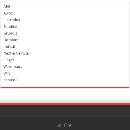
AEG
Awox
Electrolux
Fondital
Grundig
Hotpoint
İndesit
Next & NextStar
Singer
Warmhaus
Wilo
Zanussi