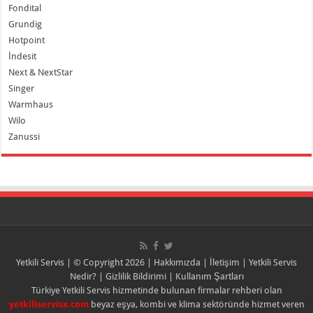
Fondital
Grundig
Hotpoint
İndesit
Next & NextStar
Singer
Warmhaus
Wilo
Zanussi
Yetkili Servis
| © Copyright 2026 |
Hakkımızda
|
İletişim
|
Yetkili Servis
Nedir?
|
Gizlilik Bildirimi
|
Kullanım Şartları
Türkiye Yetkili Servis hizmetinde bulunan firmalar rehberi olan
yetkiliservisx.com
beyaz eşya, kombi ve klima sektöründe hizmet veren