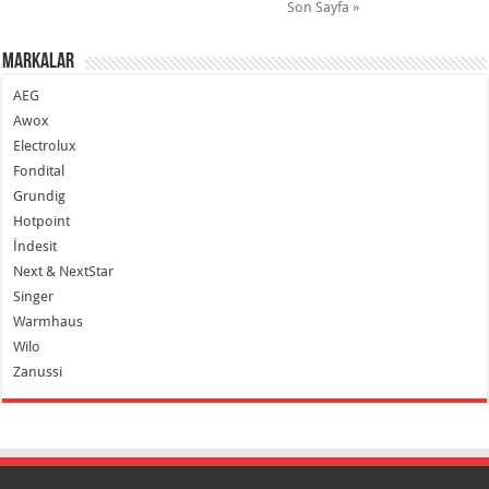
Son Sayfa »
Markalar
AEG
Awox
Electrolux
Fondital
Grundig
Hotpoint
İndesit
Next & NextStar
Singer
Warmhaus
Wilo
Zanussi