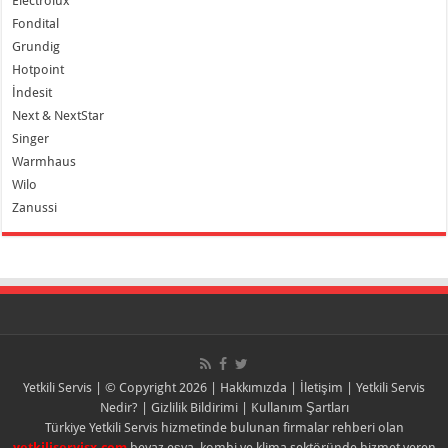
Electrolux
Fondital
Grundig
Hotpoint
İndesit
Next & NextStar
Singer
Warmhaus
Wilo
Zanussi
Yetkili Servis
| © Copyright 2026 |
Hakkımızda
|
İletişim
|
Yetkili Servis
Nedir?
|
Gizlilik Bildirimi
|
Kullanım Şartları
Türkiye Yetkili Servis hizmetinde bulunan firmalar rehberi olan
yetkiliservisx.com
beyaz eşya, kombi ve klima sektöründe hizmet veren