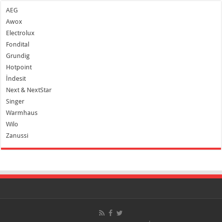
AEG
Awox
Electrolux
Fondital
Grundig
Hotpoint
İndesit
Next & NextStar
Singer
Warmhaus
Wilo
Zanussi