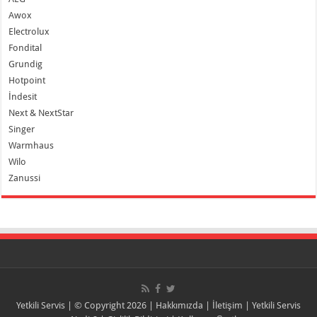
Awox
Electrolux
Fondital
Grundig
Hotpoint
İndesit
Next & NextStar
Singer
Warmhaus
Wilo
Zanussi
Yetkili Servis
| © Copyright 2026 |
Hakkımızda
|
İletişim
|
Yetkili Servis