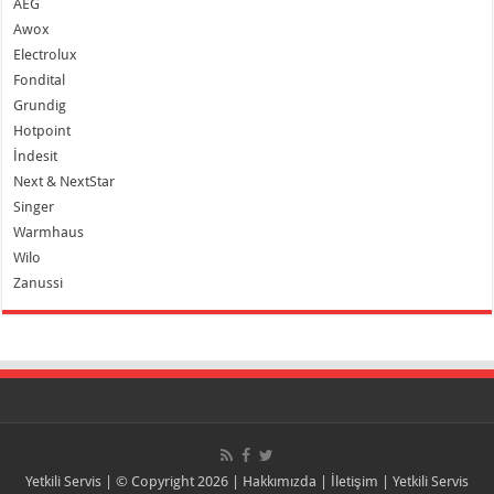
AEG
Awox
Electrolux
Fondital
Grundig
Hotpoint
İndesit
Next & NextStar
Singer
Warmhaus
Wilo
Zanussi
Yetkili Servis
| © Copyright 2026 |
Hakkımızda
|
İletişim
|
Yetkili Servis