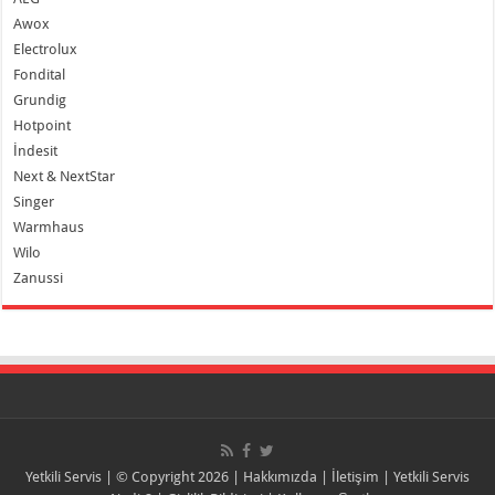
Awox
Electrolux
Fondital
Grundig
Hotpoint
İndesit
Next & NextStar
Singer
Warmhaus
Wilo
Zanussi
Yetkili Servis
| © Copyright 2026 |
Hakkımızda
|
İletişim
|
Yetkili Servis