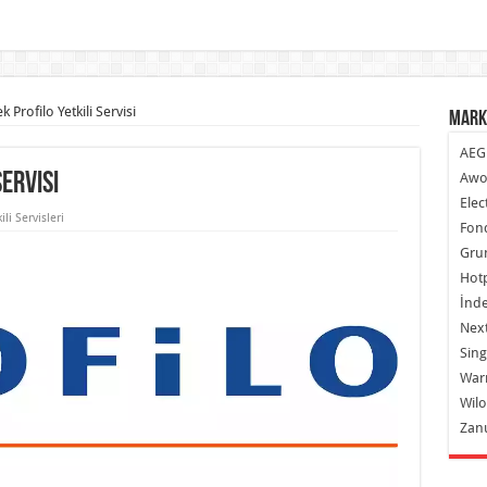
Profilo Yetkili Servisi
Mark
AEG
ervisi
Awo
Elec
ili Servisleri
Fond
Gru
Hot
İnde
Next
Sing
War
Wilo
Zan