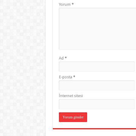
Yorum
*
Ad
*
E-posta
*
İnternet sitesi