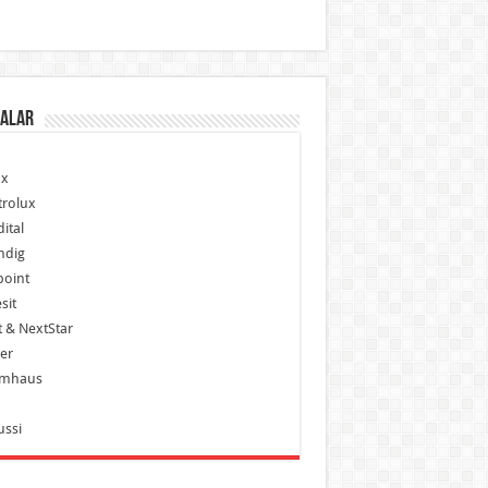
alar
x
trolux
ital
ndig
point
sit
 & NextStar
er
mhaus
ussi