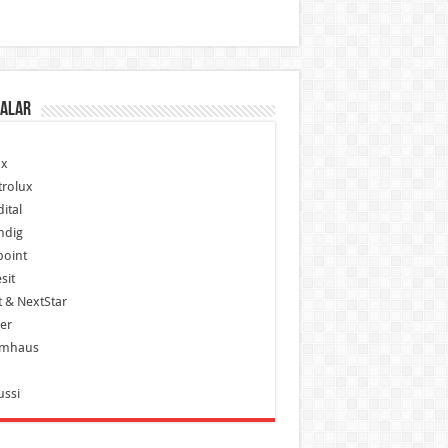
alar
x
trolux
ital
ndig
point
sit
 & NextStar
er
mhaus
ussi