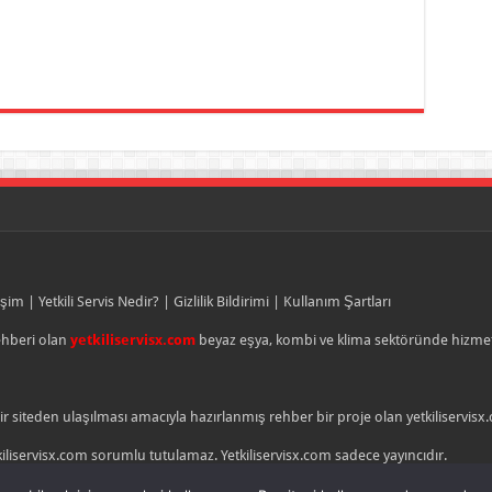
işim
|
Yetkili Servis Nedir?
|
Gizlilik Bildirimi
|
Kullanım Şartları
rehberi olan
yetkiliservisx.com
beyaz eşya, kombi ve klima sektöründe hizmet 
bir siteden ulaşılması amacıyla hazırlanmış rehber bir proje olan yetkiliservisx.
tkiliservisx.com sorumlu tutulamaz. Yetkiliservisx.com sadece yayıncıdır.