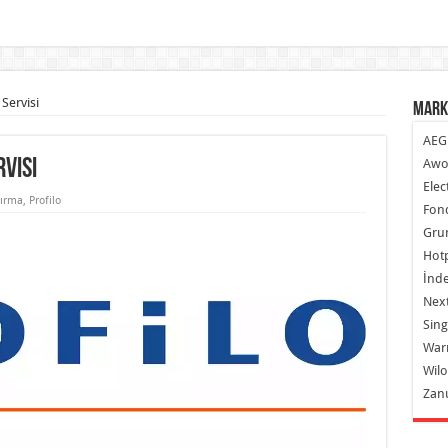
 Servisi
Mark
AEG
rvisi
Awo
Elec
ırma
,
Profilo
Fond
Gru
Hot
İnde
Next
Sing
War
Wilo
Zan