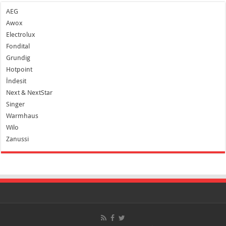
AEG
Awox
Electrolux
Fondital
Grundig
Hotpoint
İndesit
Next & NextStar
Singer
Warmhaus
Wilo
Zanussi