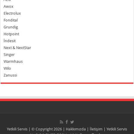
Awox
Electrolux
Fondital
Grundig
Hotpoint
İndesit
Next & NextStar
Singer
Warmhaus
Wilo
Zanussi
Yetkili Servis
| © Copyright 2026 |
Hakkımızda
|
İletişim
|
Yetkili Servis