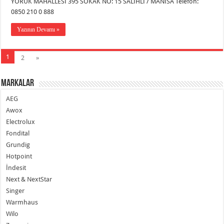
YÖRÜK MAHALLESİ 395 SOKAK NO: 15 SALİHLİ / MANİSA Telefon:
0850 210 0 888
Yazının Devamı »
1
2
»
Markalar
AEG
Awox
Electrolux
Fondital
Grundig
Hotpoint
İndesit
Next & NextStar
Singer
Warmhaus
Wilo