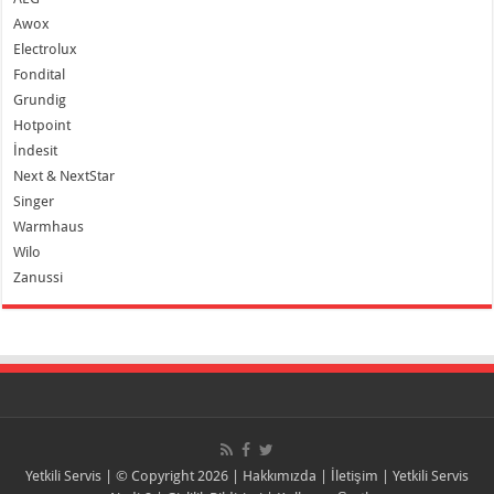
Awox
Electrolux
Fondital
Grundig
Hotpoint
İndesit
Next & NextStar
Singer
Warmhaus
Wilo
Zanussi
Yetkili Servis
| © Copyright 2026 |
Hakkımızda
|
İletişim
|
Yetkili Servis