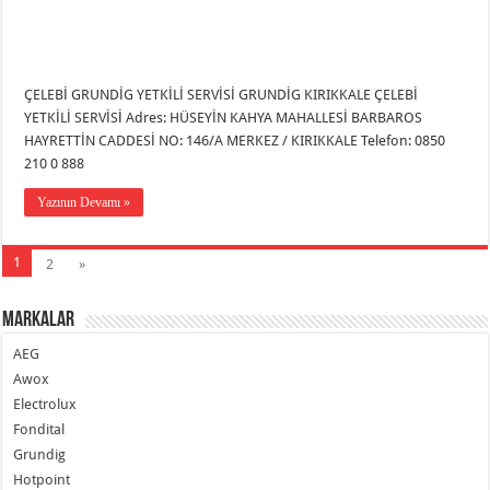
ÇELEBİ GRUNDİG YETKİLİ SERVİSİ GRUNDİG KIRIKKALE ÇELEBİ
YETKİLİ SERVİSİ Adres: HÜSEYİN KAHYA MAHALLESİ BARBAROS
HAYRETTİN CADDESİ NO: 146/A MERKEZ / KIRIKKALE Telefon: 0850
210 0 888
Yazının Devamı »
1
2
»
Markalar
AEG
Awox
Electrolux
Fondital
Grundig
Hotpoint