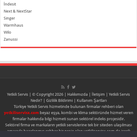
İndesit
Next & NextStar
Singer
Warmhaus
Wilo
Zanussi
Yetkili Servis
| © Copyright 2026 |
Hakkımızda
|
İletişim
|
Yetkili Servis
Nedir?
|
Gizlilik Bildirimi
|
Kullanım Şartları
Türkiye Yetkili Servis hizmetinde bulunan firmalar rehberi olan
yetkiliservisx.com
beyaz eşya, kombi ve klima sektöründe hizmet veren
firmalar hakkında bilgi hizmeti sunan sektörel indeks projesidir.
Sektörel firma ve markaların yetkili servislerine tek bir siteden ulaşılması
amacıyla hazırlanmış rehber bir proje olan yetkiliservisx.com da içerik