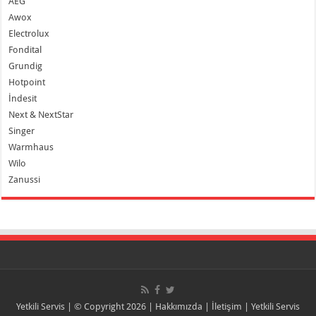
AEG
Awox
Electrolux
Fondital
Grundig
Hotpoint
İndesit
Next & NextStar
Singer
Warmhaus
Wilo
Zanussi
Yetkili Servis
| © Copyright 2026 |
Hakkımızda
|
İletişim
|
Yetkili Servis