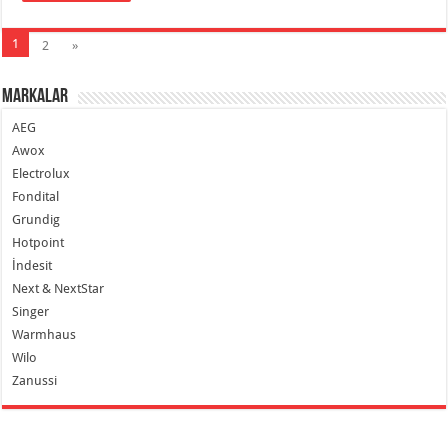
1
2
»
Markalar
AEG
Awox
Electrolux
Fondital
Grundig
Hotpoint
İndesit
Next & NextStar
Singer
Warmhaus
Wilo
Zanussi