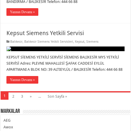
BANDIRMA / BALIKESİR Telefon: 444 66 88
Yazının Devamı »
Kepsut Siemens Yetkili Servisi
Balıkesir
,
Balıkesir Siemens Yetkili Servisleri
,
Kepsut
,
Siemens
KEPSUT SİEMENS YETKİLİ SERVİSİ SİEMENS BALIKESİR MYS YETKİLİ
SERVİSİ Adres: PLEVNE MAHALLESİ ŞAFAK CADDESİ EYLÜL
APARTMANI A BLOK NO: 39 ALTIEYLÜL / BALIKESİR Telefon: 444 66 88
Yazının Devamı »
1
2
3
»
...
Son Sayfa »
Markalar
AEG
Awox