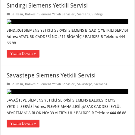
Sındırgı Siemens Yetkili Servisi
Balıkesir
,
Balıkesir Siemens Yetkili Servisleri
,
Siemens
,
Sındırgı
SINDIRGI SİEMENS YETKİLİ SERVİSİ SİEMENS BİGADİÇ YETKİLİ SERVİSİ
Adres: ATATÜRK CADDESİ NO: 211 BİGADİÇ / BALIKESİR Telefon: 444
66 88
Yazının Devamı »
Savaştepe Siemens Yetkili Servisi
Balıkesir
,
Balıkesir Siemens Yetkili Servisleri
,
Savaştepe
,
Siemens
SAVAŞTEPE SİEMENS YETKİLİ SERVİSİ SİEMENS BALIKESİR MYS
YETKİLİ SERVİSİ Adres: PLEVNE MAHALLESİ ŞAFAK CADDESİ EYLÜL
APARTMANI A BLOK NO: 39 ALTIEYLÜL / BALIKESİR Telefon: 444 66 88
Yazının Devamı »