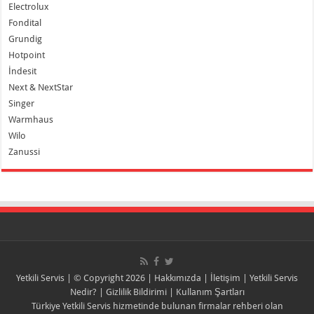
Electrolux
Fondital
Grundig
Hotpoint
İndesit
Next & NextStar
Singer
Warmhaus
Wilo
Zanussi
Yetkili Servis
| © Copyright 2026 |
Hakkımızda
|
İletişim
|
Yetkili Servis
Nedir?
|
Gizlilik Bildirimi
|
Kullanım Şartları
Türkiye Yetkili Servis hizmetinde bulunan firmalar rehberi olan