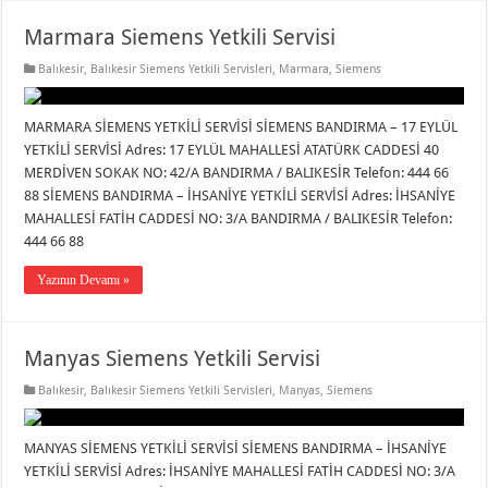
Marmara Siemens Yetkili Servisi
Balıkesir
,
Balıkesir Siemens Yetkili Servisleri
,
Marmara
,
Siemens
MARMARA SİEMENS YETKİLİ SERVİSİ SİEMENS BANDIRMA – 17 EYLÜL
YETKİLİ SERVİSİ Adres: 17 EYLÜL MAHALLESİ ATATÜRK CADDESİ 40
MERDİVEN SOKAK NO: 42/A BANDIRMA / BALIKESİR Telefon: 444 66
88 SİEMENS BANDIRMA – İHSANİYE YETKİLİ SERVİSİ Adres: İHSANİYE
MAHALLESİ FATİH CADDESİ NO: 3/A BANDIRMA / BALIKESİR Telefon:
444 66 88
Yazının Devamı »
Manyas Siemens Yetkili Servisi
Balıkesir
,
Balıkesir Siemens Yetkili Servisleri
,
Manyas
,
Siemens
MANYAS SİEMENS YETKİLİ SERVİSİ SİEMENS BANDIRMA – İHSANİYE
YETKİLİ SERVİSİ Adres: İHSANİYE MAHALLESİ FATİH CADDESİ NO: 3/A